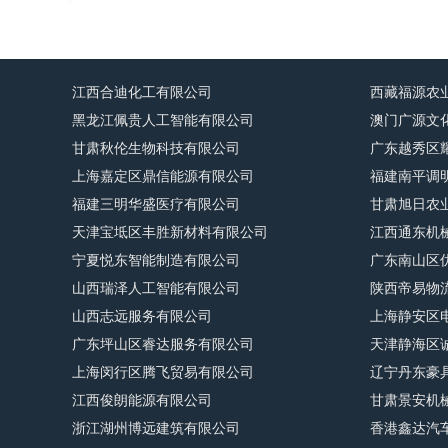
江西合迪化工有限公司
西藏福源农
黑龙江佩贵人工智能有限公司
澳门广源文
甘肃秋伦生物科技有限公司
广东越秀区
上海嘉定区鼎信能源有限公司
福建南平调
福建三明华盛医疗有限公司
甘肃旭日农
天津宝坻区丰胜新材料有限公司
江西通东机
宁夏悦东智能制造有限公司
广东南山区
山西瑞泽人工智能有限公司
陕西帝易物
山西志远服务有限公司
上海静安区
广东坪山区睿达服务有限公司
天津静海区
上海闵行区腾飞贸易有限公司
辽宁丹东豪
江西俊朗能源有限公司
甘肃景安机
浙江湖州博远建筑有限公司
香港鑫达汽